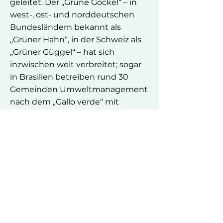
geleitet. Der „Grüne Gockel“ – in
west-, ost- und norddeutschen
Bundesländern bekannt als
„Grüner Hahn“, in der Schweiz als
„Grüner Güggel“ – hat sich
inzwischen weit verbreitet; sogar
in Brasilien betreiben rund 30
Gemeinden Umweltmanagement
nach dem „Gallo verde“ mit
Unterlagen von Bernd Brinkmann.
Nicht zuletzt greift das heutige
Klimaschutzmonitoring der
Evangelischen Kirche in
Deutschland (EKD) und das
Klimaschutzmanagement ihrer
Gliedkirchen vielfach die auf
Erfahrungen und Ergebnisse aus
gut 25 Jahren Kirchliches