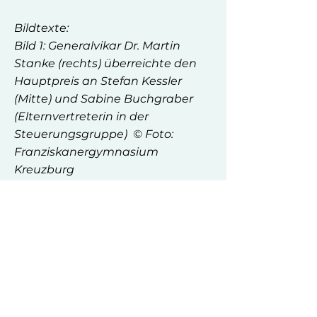
Bildtexte:
Bild 1: Generalvikar Dr. Martin
Stanke (rechts) überreichte den
Hauptpreis an Stefan Kessler
(Mitte) und Sabine Buchgraber
(Elternvertreterin in der
Steuerungsgruppe) © Foto:
Franziskanergymnasium
Kreuzburg
Bild 2: Im Rahmen des
Adventsbasars hat Hans-Georg
Hansen (5. von links) vom
Fairtrade Deutschland e.V. das
„Fairtrade-School“-Siegel an die
Steuerungsgruppe – aus
Vertretern von Schülern, Lehrern