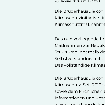
28. Januar 2026 um 13:33:58
Die BruderhausDiakoni
Klimaschutzinitiative fi
Klimaschutzmaßnahme
Das nun vorliegende fi
Maßnahmen zur Redukti
Strukturen innerhalb d
Selbstverständnis mit d
Das vollständige Klima
Die BruderhausDiakonie 
Klimaschutz. Seit 201
sowie dem kirchlichen 
Informationen und unse
www.bruderhausdiako