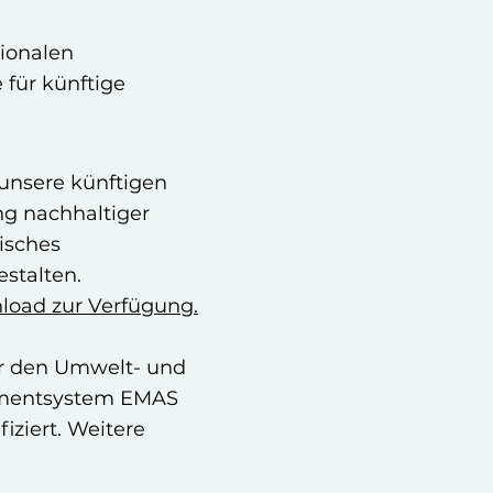
ionalen
e für künftige
 unsere künftigen
g nachhaltiger
isches
stalten.
load zur Verfügung.
für den Umwelt- und
ementsystem EMAS
ziert. Weitere